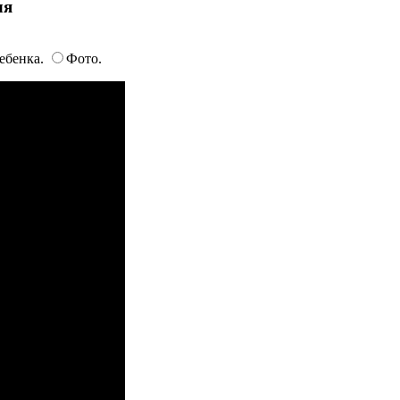
ля
ебенка.
Фото.