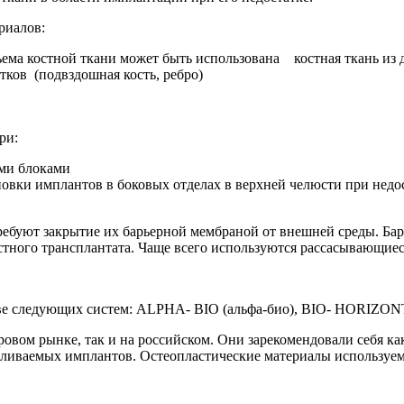
риалов:
ъема костной ткани может быть использована костная ткань из д
тков (подвздошная кость, ребро)
ри:
ыми блоками
овки имплантов в боковых отделах в верхней челюсти при недос
требуют закрытие их барьерной мембраной от внешней среды. 
остного трансплантата. Чаще всего используются рассасывающие
ве следующих систем: ALPHA- BIO (альфа-био), BIO- HORIZON
ровом рынке, так и на российском. Они зарекомендовали себя 
вливаемых имплантов. Остеопластические материалы используем