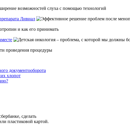
препарата Ливиал
вместе
вого документооборота
их хлопот
нию?
бербанке, сделать
или пластиковой картой.