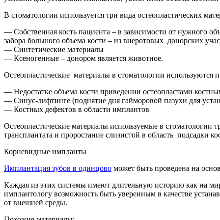
В стоматологии используется три вида остеопластических мате
— Собственная кость пациента – в зависимости от нужного об
забора большого объема кости – из внеротовых донорских учас
— Синтетические материалы
— Ксеногенные – донором является животное.
Остеопластические материалы в стоматологии используются п
— Недостатке объема кости приведении остеопластами костн
— Синус-лифтинге (поднятие дня гайморовой пазухи для устан
— Костных дефектов в области имплантов
Остеопластические материалы используемые в стоматологии 
трансплантата и проростание слизистой в область подсадки к
Корневидные импланты
Имплантация зубов в одинцово
может быть проведена на осно
Каждая из этих системы имеют длительную историю как на ми
имплантологу возможность быть уверенным в качестве устана
от внешней среды.
Похожие материалы: