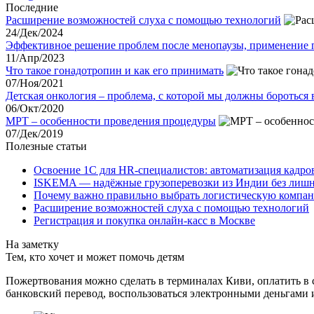
Последние
Расширение возможностей слуха с помощью технологий
24/Дек/2024
Эффективное решение проблем после менопаузы, применение 
11/Апр/2023
Что такое гонадотропин и как его принимать
07/Ноя/2021
Детская онкология – проблема, с которой мы должны бороться 
06/Окт/2020
МРТ – особенности проведения процедуры
07/Дек/2019
Полезные статьи
Освоение 1С для HR-специалистов: автоматизация кадро
ISKEMA — надёжные грузоперевозки из Индии без лишн
Почему важно правильно выбрать логистическую компа
Расширение возможностей слуха с помощью технологий
Регистрация и покупка онлайн-касс в Москве
На заметку
Тем, кто хочет и может помочь детям
Пожертвования можно сделать в терминалах Киви, оплатить в с
банковский перевод, воспользоваться электронными деньгами 