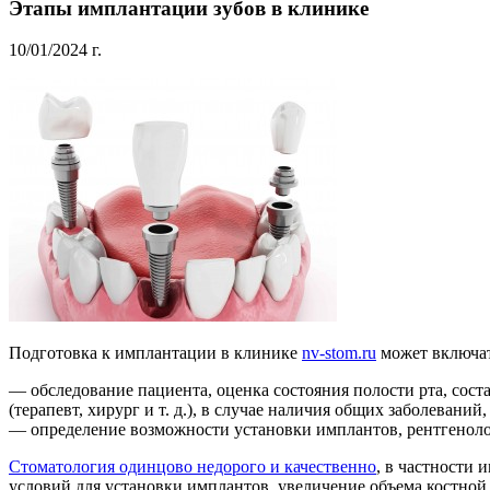
Этапы имплантации зубов в клинике
10/01/2024 г.
Подготовка к имплантации в клинике
nv-stom.ru
может включат
— обследование пациента, оценка состояния полости рта, сос
(терапевт, хирург и т. д.), в случае наличия общих заболеваний,
— определение возможности установки имплантов, рентгеноло
Стоматология одинцово недорого и качественно
, в частности
условий для установки имплантов, увеличение объема костной 