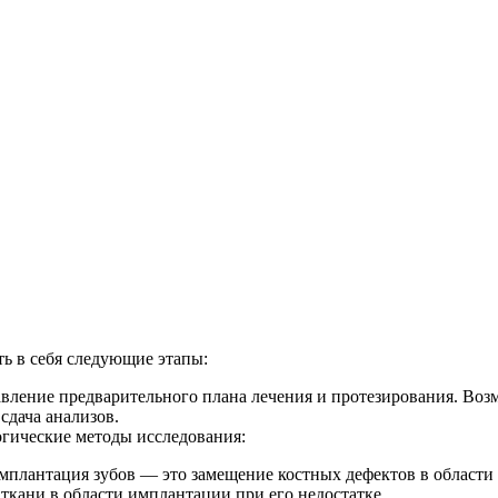
ь в себя следующие этапы:
тавление предварительного плана лечения и протезирования. Во
 сдача анализов.
гические методы исследования:
 имплантация зубов — это замещение костных дефектов в област
ткани в области имплантации при его недостатке.