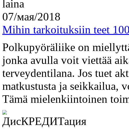
07/мая/2018
Mihin tarkoituksiin teet 100
Polkupyöräliike on miellytt
jonka avulla voit viettää ai
terveydentilana. Jos tuet ak
matkustusta ja seikkailua, v
Tämä mielenkiintoinen toimin