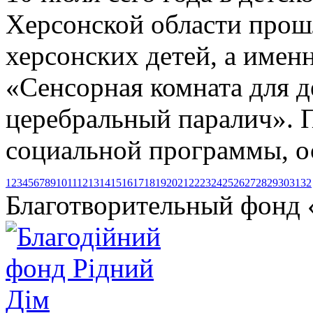
Херсонской области прош
херсонских детей, а име
«Сенсорная комната для д
церебральный паралич». П
социальной программы, о
1
2
3
4
5
6
7
8
9
10
11
12
13
14
15
16
17
18
19
20
21
22
23
24
25
26
27
28
29
30
31
32
Благотворительный фонд