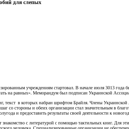
собий для слепых
изированным учреждениям стартовал. В начале июля 3013 года
тать на равных». Меморандум был подписан Украинской Ассоци
иг, текст в которых набран шрифтом Брайля. Члены Украинской
 шаг со стороны и обеих организации стал значительным в благ
олугода и предоставить результаты своей деятельности к нового
знакомство с литературой с помощью тактильных книг. Для эти
ического человека. Специализированные организации не обеспеч