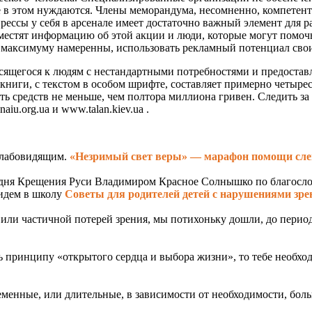
 в этом нуждаются. Члены меморандума, несомненно, компетентн
рессы у себя в арсенале имеет достаточно важный элемент для
местят информацию об этой акции и люди, которые могут помоч
о максимуму намеренны, использовать рекламный потенциал сво
ящегося к людям с нестандартными потребностями и предостав
ниги, с текстом в особом шрифте, составляет примерно четырест
ть средств не меньше, чем полтора миллиона гривен. Следить 
u.org.ua и www.talan.kiev.ua .
«Незримый свет веры» — марафон помощи сл
 дня Крещения Руси Владимиром Красное Солнышко по благосло
Советы для родителей детей с нарушениями зр
й или частичной потерей зрения, мы потихоньку дошли, до период
 принципу «открытого сердца и выбора жизни», то тебе необходи
менные, или длительные, в зависимости от необходимости, больш