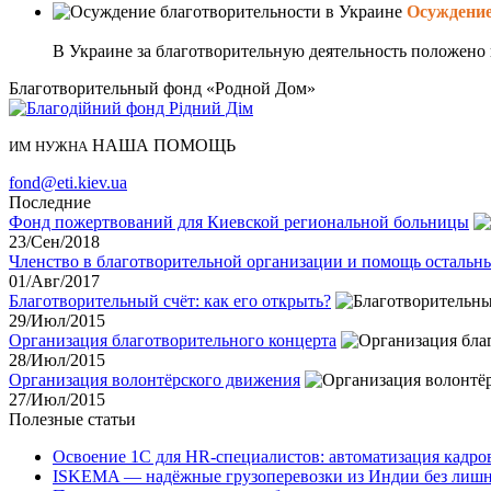
Осуждение
В Украине за благотворительную деятельность положено в
Благотворительный фонд «Родной Дом»
НАША ПОМОЩЬ
ИМ НУЖНА
fond@eti.kiev.ua
Последние
Фонд пожертвований для Киевской региональной больницы
23/Сен/2018
Членство в благотворительной организации и помощь остальн
01/Авг/2017
Благотворительный счёт: как его открыть?
29/Июл/2015
Организация благотворительного концерта
28/Июл/2015
Организация волонтёрского движения
27/Июл/2015
Полезные статьи
Освоение 1С для HR-специалистов: автоматизация кадро
ISKEMA — надёжные грузоперевозки из Индии без лишн