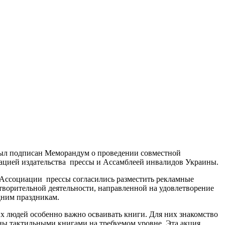
 был подписан Меморандум о проведении совместной
ацией издательства прессы и Ассамблеей инвалидов Украины.
 Ассоциации прессы согласились разместить рекламные
отворительной деятельности, направленной на удовлетворение
дним праздникам.
х людей особенно важно осваивать книги. Для них знакомство
ены тактильными книгами на требуемом уровне. Эта акция