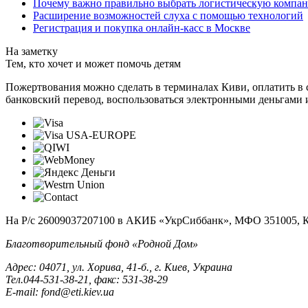
Почему важно правильно выбрать логистическую компа
Расширение возможностей слуха с помощью технологий
Регистрация и покупка онлайн-касс в Москве
На заметку
Тем, кто хочет и может помочь детям
Пожертвования можно сделать в терминалах Киви, оплатить в с
банковский перевод, воспользоваться электронными деньгами 
На Р/c 26009037207100 в АКИБ «УкрСиббанк», МФО 351005, 
Благотворительный фонд «Родной Дом»
Адрес: 04071, ул. Хорива, 41-б., г. Киев, Украина
Тел.044-531-38-21, факс: 531-38-29
E-mail: fond@eti.kiev.ua