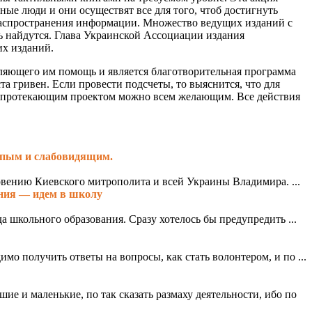
ые люди и они осуществят все для того, чтоб достигнуть
 распространения информации. Множество ведущих изданий с
ь найдутся. Глава Украинской Ассоциации издания
их изданий.
ляющего им помощь и является благотворительная программа
а гривен. Если провести подсчеты, то выяснится, что для
за протекающим проектом можно всем желающим. Все действия
епым и слабовидящим.
вению Киевского митрополита и всей Украины Владимира. ...
ения — идем в школу
а школьного образования. Сразу хотелось бы предупредить ...
мо получить ответы на вопросы, как стать волонтером, и по ...
ие и маленькие, по так сказать размаху деятельности, ибо по