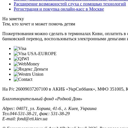
Расширение возможностей слуха с помощью технологий
Регистрация и покупка онлайн-касс в Москве
На заметку
Тем, кто хочет и может помочь детям
Пожертвования можно сделать в терминалах Киви, оплатить в с
банковский перевод, воспользоваться электронными деньгами 
На Р/c 26009037207100 в АКИБ «УкрСиббанк», МФО 351005, 
Благотворительный фонд «Родной Дом»
Адрес: 04071, ул. Хорива, 41-б., г. Киев, Украина
Тел.044-531-38-21, факс: 531-38-29
E-mail: fond@eti.kiev.ua