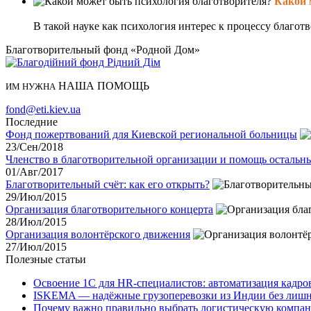
Какой 
В такой науке как психология интерес к процессу благотво
Благотворительный фонд «Родной Дом»
НАША ПОМОЩЬ
ИМ НУЖНА
fond@eti.kiev.ua
Последние
Фонд пожертвований для Киевской региональной больницы
23/Сен/2018
Членство в благотворительной организации и помощь остальн
01/Авг/2017
Благотворительный счёт: как его открыть?
29/Июл/2015
Организация благотворительного концерта
28/Июл/2015
Организация волонтёрского движения
27/Июл/2015
Полезные статьи
Освоение 1С для HR-специалистов: автоматизация кадро
ISKEMA — надёжные грузоперевозки из Индии без лишн
Почему важно правильно выбрать логистическую компа