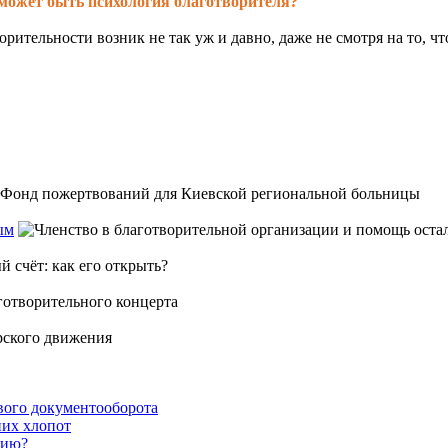
может быть психология благотворителя?
рительности возник не так уж и давно, даже не смотря на то, что
ым
вого документооборота
их хлопот
нию?