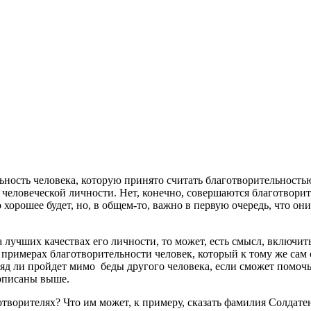
ьность человека, которую принято считать благотворительностью?
 человеческой личности. Нет, конечно, совершаются благотворит
-то хорошее будет, но, в общем-то, важно в первую очередь, что 
а лучших качествах его личности, то может, есть смысл, включит
примерах благотворительности человек, который к тому же сам с
д ли пройдет мимо беды другого человека, если сможет помочь. 
 описаны выше.
отворителях? Что им может, к примеру, сказать фамилия Солдате