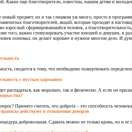
й. Какие еще благотворители, известны, нашим детям и молодеж
е новый предмет, их и так слишком уж много, просто в програм
знаменитых благотворителей, акций, которые проходят в настоящ
ко взрослый сформировавшийся человек, а благотворительность, 
роме того, важно стимулировать участие юношей и девушек, в ра
овек понимал, он делает хорошее и нужное многим дело. И дума
тельность
сть, сводится к тому, что необходимо пожертвовать определенно
ельность с пустым карманом
дет распадаться, как морально, так и физически. А если он прила
скорыстна?
вопрос? Принято считать, что доброта – это способность человека
 правила действуют в отношении доноров
процедура добровольная. Сдавать можно не только кровь, но и е