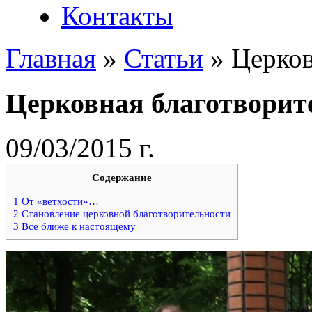
Контакты
Главная
»
Статьи
»
Церков
Церковная благотворит
09/03/2015 г.
Содержание
1
От «ветхости»…
2
Становление церковной благотворительности
3
Все ближе к настоящему