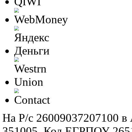
На Р/c 26009037207100 
351005, Код ЕГРПОУ 265